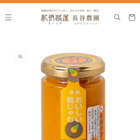
コンテ
ンツに
カ
進む
ー
ト
商品情
報にス
キップ