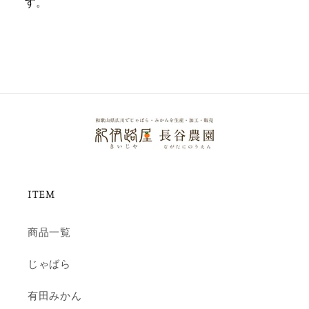
す。
量
量
を
を
減
増
ら
や
す
す
ITEM
商品一覧
じゃばら
有田みかん