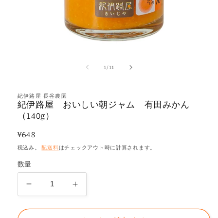
モ
ー
の
1
/
11
ダ
ル
で
メ
紀伊路屋 長谷農園
紀伊路屋 おいしい朝ジャム 有田みかん
デ
（140g）
ィ
ア
(1)
通
¥648
を
常
開
税込み。
配送料
はチェックアウト時に計算されます。
く
価
数量
格
紀
紀
伊
伊
路
路