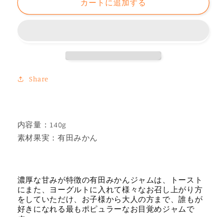
カートに追加する
屋
屋
お
お
い
い
し
し
い
い
朝
朝
Share
ジ
ジ
ャ
ャ
ム
ム
有
有
内容量：140g
田
田
素材果実：有田みかん
み
み
か
か
ん
ん
濃厚な甘みが特徴の有田みかんジャムは、トースト
（140g）
（140g）
にまた、ヨーグルトに入れて様々なお召し上がり方
の
の
をしていただけ、お子様から大人の方まで、誰もが
好きになれる最もポピュラーなお目覚めジャムで
数
数