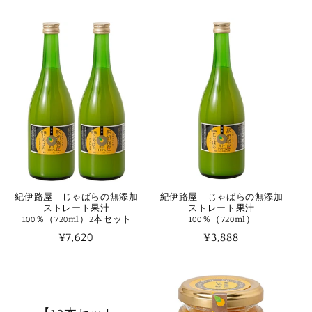
常
常
価
価
格
格
紀伊路屋 じゃばらの無添加
紀伊路屋 じゃばらの無添加
ストレート果汁
ストレート果汁
100％（720ml）2本セット
100％（720ml）
通
¥7,620
通
¥3,888
常
常
価
価
格
格