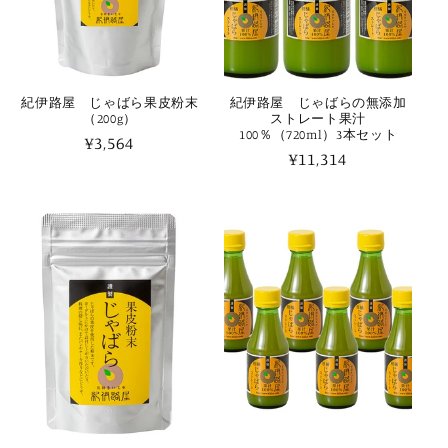
紀伊路屋 じゃばら果皮粉末
紀伊路屋 じゃばらの無添加
（200g）
ストレート果汁
100％（720ml）3本セット
通
¥3,564
通
¥11,314
常
常
価
価
格
格