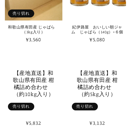
売り切れ
和歌山県有田産 じゃばら
紀伊路屋 おいしい朝ジャ
（3kg入り）
ム じゃばら（140g）×６個
通
¥3,560
通
¥5,080
常
常
価
価
格
格
【産地直送】和
【産地直送】和
歌山県有田産 柑
歌山県有田産 柑
橘詰め合わせ
橘詰め合わせ
（約10kg入り）
（約5kg入り）
売り切れ
売り切れ
通
¥5,832
通
¥3,132
常
常
価
価