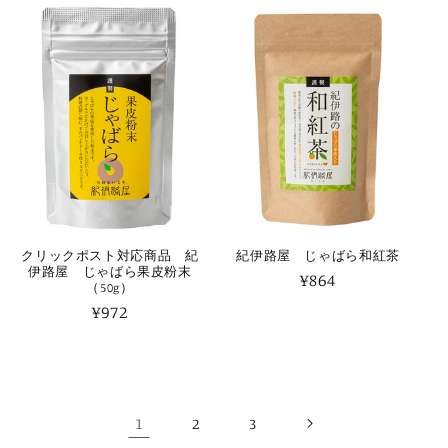
格
格
クリックポスト対応商品 紀
紀伊路屋 じゃばら和紅茶
伊路屋 じゃばら果皮粉末
通
¥864
（50g）
常
通
¥972
価
常
格
価
格
1
2
3