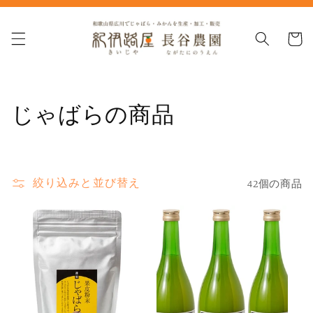
コンテ
ンツに
カ
進む
ー
ト
コ
じゃばらの商品
レ
ク
絞り込みと並び替え
42個の商品
シ
ョ
ン
: