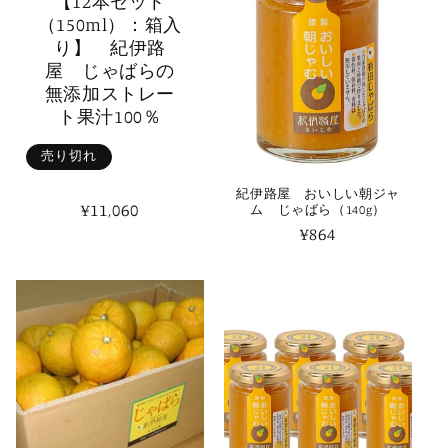
【12本セット
（150ml）：箱入
り】 紀伊路
屋 じゃばらの
無添加ストレー
ト果汁100％
売り切れ
紀伊路屋 おいしい朝ジャ
通
¥11,060
ム じゃばら（140g）
常
通
¥864
価
常
格
価
格