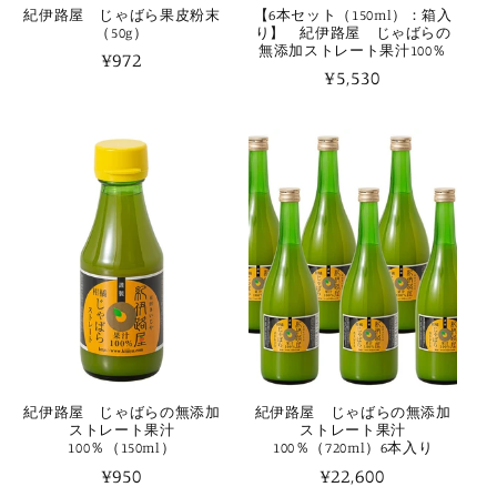
紀伊路屋 じゃばら果皮粉末
【6本セット（150ml）：箱入
（50g）
り】 紀伊路屋 じゃばらの
無添加ストレート果汁100％
通
¥972
通
¥5,530
常
常
価
価
格
格
紀伊路屋 じゃばらの無添加
紀伊路屋 じゃばらの無添加
ストレート果汁
ストレート果汁
100％（150ml）
100％（720ml）6本入り
通
¥950
通
¥22,600