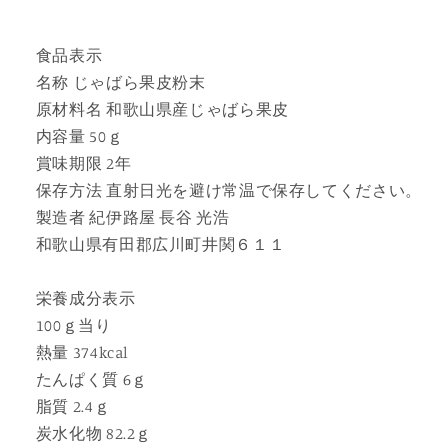
食品表示
名称 じゃばら果皮粉末
原材料名 和歌山県産じゃばら果皮
内容量 50ｇ
賞味期限 2年
保存方法 直射日光を避け常温で保存してください。
製造者 紀伊路屋 長谷 光浩
和歌山県有田郡広川町井関６１１
栄養成分表示
100ｇ当り
熱量 374kcal
たんぱく質 6ｇ
脂質 2.4ｇ
炭水化物 82.2ｇ