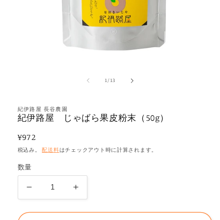
モ
ー
ダ
の
1
/
13
ル
で
メ
紀伊路屋 長谷農園
デ
紀伊路屋 じゃばら果皮粉末（50g）
ィ
ア
通
¥972
(1)
を
常
税込み。
配送料
はチェックアウト時に計算されます。
開
価
く
数量
格
紀
紀
伊
伊
路
路