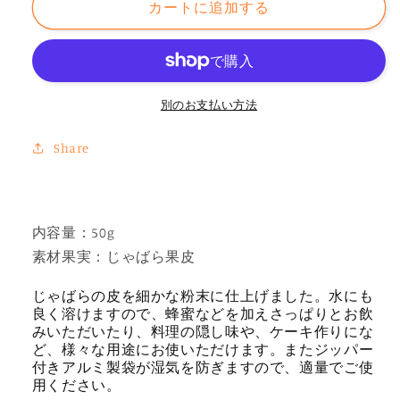
カートに追加する
屋
屋
じ
じ
ゃ
ゃ
ば
ば
別のお支払い方法
ら
ら
果
果
Share
皮
皮
粉
粉
末
末
（50g）
（50g）
内容量：50g
の
の
素材果実：じゃばら果皮
数
数
じゃばらの皮を細かな粉末に仕上げました。水にも
量
量
良く溶けますので、蜂蜜などを加えさっぱりとお飲
を
を
みいただいたり、料理の隠し味や、ケーキ作りにな
減
増
ど、様々な用途にお使いただけます。またジッパー
ら
や
付きアルミ製袋が湿気を防ぎますので、適量でご使
用ください。
す
す