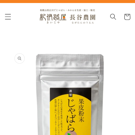
コンテ
ンツに
カ
進む
ー
ト
商品情
報にス
キップ