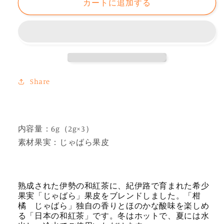
カートに追加する
ク
ク
ポ
ポ
ス
ス
ト
ト
対
対
応
応
Share
商
商
品
品
紀
紀
伊
伊
内容量：6g（2g×3）
路
路
素材果実：じゃばら果皮
屋
屋
じ
じ
ゃ
ゃ
熟成された伊勢の和紅茶に、紀伊路で育まれた希少
ば
ば
果実「じゃばら」果皮をブレンドしました。「柑
ら
ら
橘 じゃばら」独自の香りとほのかな酸味を楽しめ
る「日本の和紅茶」です。冬はホットで、夏には水
和
和