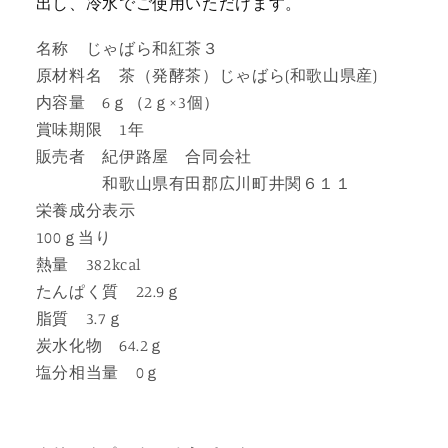
出し、冷水でご使用いただけます。
紅
紅
茶
茶
名称 じゃばら和紅茶３
３
３
原材料名 茶（発酵茶）じゃばら(和歌山県産)
の
の
内容量 6ｇ（2ｇ×3個）
数
数
賞味期限 1年
量
量
販売者 紀伊路屋 合同会社
を
を
和歌山県有田郡広川町井関６１１
減
増
栄養成分表示
ら
や
100ｇ当り
す
す
熱量 382kcal
たんぱく質 22.9ｇ
脂質 3.7ｇ
炭水化物 64.2ｇ
塩分相当量 0ｇ