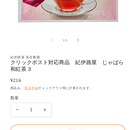
モ
ー
の
1
/
5
ダ
ル
で
メ
紀伊路屋 長谷農園
クリックポスト対応商品 紀伊路屋 じゃばら
デ
和紅茶３
ィ
ア
(1)
通
¥216
を
常
開
税込み。
配送料
はチェックアウト時に計算されます。
く
価
数量
格
ク
ク
リ
リ
ッ
ッ