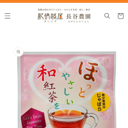
コンテ
ンツに
カ
進む
ー
ト
商品情
報にス
キップ