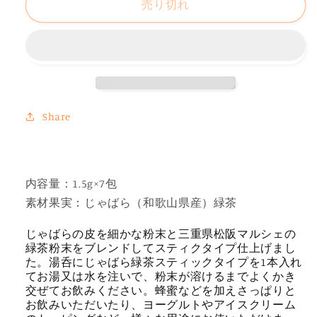
売り切れ
屋
屋
じ
じ
ゃ
ゃ
ば
ば
ら
ら
緑
緑
Share
茶
茶
粉
粉
末
末
ス
ス
内容量：1.5g×7包
テ
テ
素材果実：じゃばら（和歌山県産）緑茶
ィ
ィ
じゃばらの皮を細かな粉末と三重県松阪マルシェの
ク
ク
緑茶粉末をブレンドしてスティクタイプ仕上げまし
７
７
た。湯呑にじゃばら緑茶スティックタイプを1本入れ
ク
ク
てお湯又は水を注いで、粉末が溶けるまでよくかき
リ
リ
交ぜてお飲みください。蜂蜜などを加えさっぱりと
お飲みいただいたり、ヨーグルトやアイスクリーム
ッ
ッ