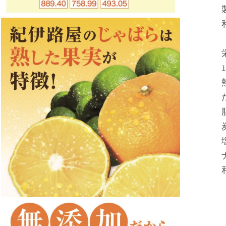
モ
ー
ダ
ル
で
メ
デ
ィ
ア
(3)
を
開
く
モ
ー
ダ