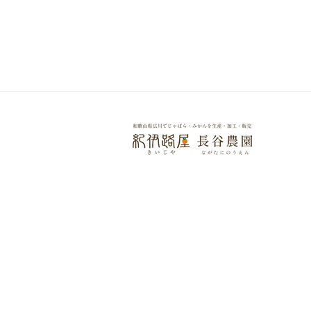
ダ
ル
で
メ
デ
ィ
ア
(14)
を
開
く