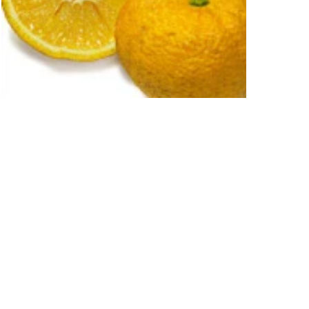
ィ
ア
(11)
を
開
く
モ
ー
ダ
ル
で
メ
デ
ィ
ア
(13)
を
開
く