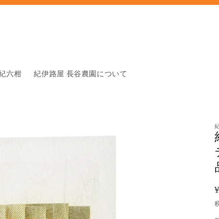
紀六柑
紀伊路屋 長谷農園について