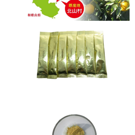
ア
(6)
を
開
く
モ
ー
ダ
ル
で
メ
デ
ィ
ア
(8)
を
開
く
モ
ー
ダ
ル
で
メ
デ
ィ