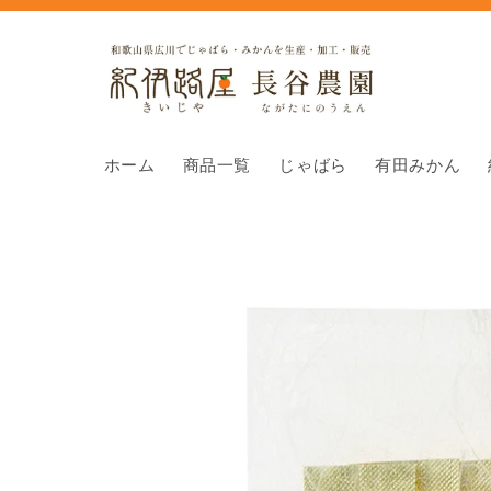
コンテ
ンツに
進む
ホーム
商品一覧
じゃばら
有田みかん
商品情
報にス
キップ