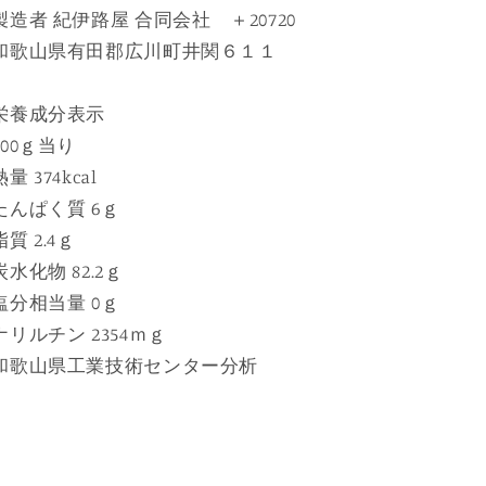
す
す
製造者 紀伊路屋 合同会社 ＋20720
和歌山県有田郡広川町井関６１１
栄養成分表示
100ｇ当り
熱量 374kcal
たんぱく質 6ｇ
脂質 2.4ｇ
炭水化物 82.2ｇ
塩分相当量 0ｇ
ナリルチン 2354ｍｇ
和歌山県工業技術センター分析