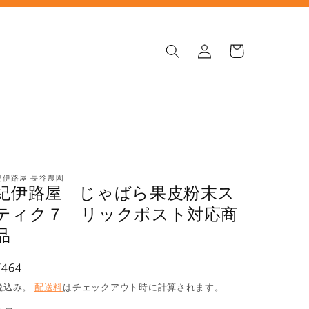
ロ
カ
グ
ー
イ
ト
ン
紀伊路屋 長谷農園
紀伊路屋 じゃばら果皮粉末ス
ティク７ リックポスト対応商
品
通
¥464
常
税込み。
配送料
はチェックアウト時に計算されます。
価