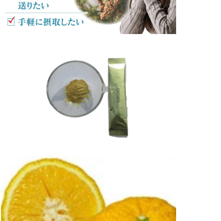
ア
(7)
を
開
く
モ
ー
ダ
ル
で
メ
デ
ィ
ア
(9)
を
開
く
モ
ー
ダ
ル
で
メ
デ