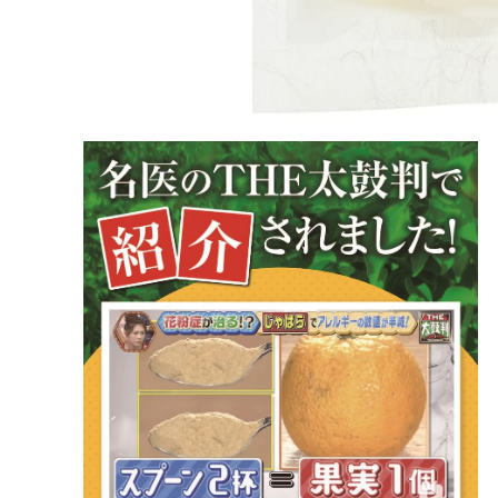
モ
ー
ダ
ル
で
メ
デ
ィ
ア
(1)
を
開
く