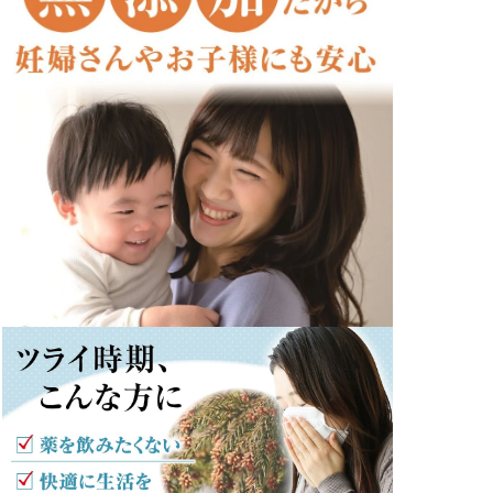
ル
で
メ
デ
ィ
ア
(5)
を
開
く
モ
ー
ダ
ル
で
メ
デ
ィ