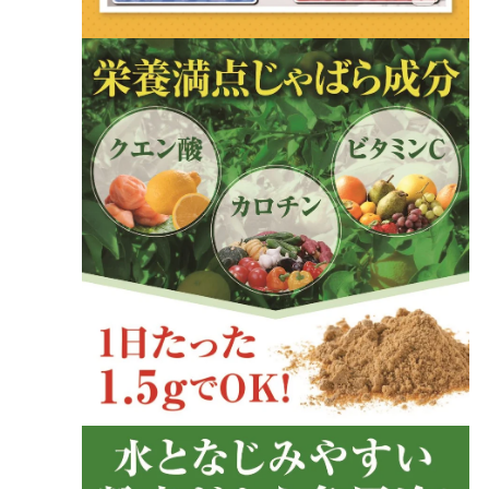
モ
ー
ダ
ル
で
メ
デ
ィ
ア
(2)
を
開
く
モ
ー
ダ