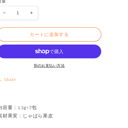
数量
格
紀
紀
伊
伊
路
路
カートに追加する
屋
屋
じ
じ
ゃ
ゃ
ば
ば
別のお支払い方法
ら
ら
果
果
Share
皮
皮
粉
粉
末
末
ス
ス
内容量：1.5g×7包
テ
テ
素材果実：じゃばら果皮
ィ
ィ
ク
ク