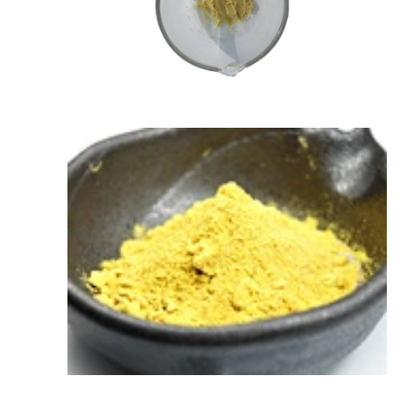
ア
(10)
を
開
く
モ
ー
ダ
ル
で
メ
デ
ィ
ア
(12)
を
開
く
モ
ー