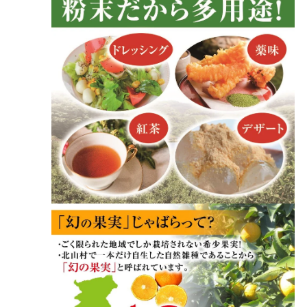
ル
で
メ
デ
ィ
ア
(4)
を
開
く
モ
ー
ダ
ル
で
メ
デ
ィ