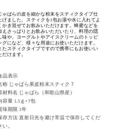
７
７
じゃばらの皮を細かな粉末をスティクタイプ仕
リ
リ
上げました。スティクを1包お湯や水に入れてよ
ッ
ッ
くかき混ぜてお飲みいただけます。蜂蜜などを
ク
ク
加えさっぱりとお飲みいただいたり、料理の隠
ポ
ポ
し味や、ヨーグルトやアイスクリームのトッピ
ングになど、様々な用途にお使いただけます。
ス
ス
またスティクタイプですので携帯にもお使いい
ト
ト
ただけます。
対
対
応
応
商
商
食品表示
品
品
名称 じゃばら果皮粉末スティク７
の
の
原材料名 じゃばら（和歌山県産）
数
数
内容量 1.5ｇ×7包
量
量
賞味期限 1年
を
を
保存方法 直射日光を避け常温で保存してくだ
減
増
さい。
ら
や